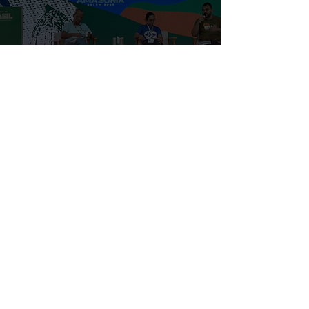
Dia da Consciência Negra
na COP30: protagonismo de
mulheres negras, vozes dos
povos da pesca e incêndio
na Zona Azul marcam 11º
dia
21 de nov. de 2025
13 min de leitura
10º dia da COP30: Sistema
Alimentar da Pesca