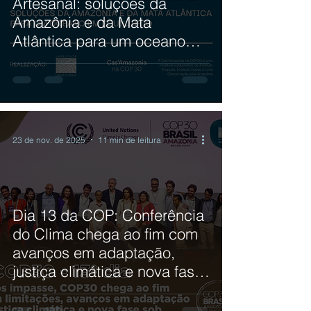
Artesanal: soluções da
Amazônia e da Mata
Atlântica para um oceano
em equilíbrio
23 de nov. de 2025
11 min de leitura
Dia 13 da COP: Conferência
do Clima chega ao fim com
avanços em adaptação,
justiça climática e nova fase
sob liderança brasileira