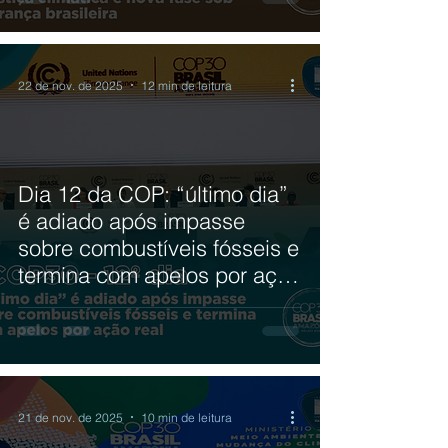
22 de nov. de 2025
12 min de leitura
Dia 12 da COP: “último dia”
é adiado após impasse
sobre combustíveis fósseis e
termina com apelos por ação
real
21 de nov. de 2025
10 min de leitura