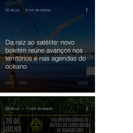
GERAL
30 de jul.
9 min de leitura
Da raiz ao satélite: novo
boletim reúne avanços nos
territórios e nas agendas do
oceano
26 de jul.
11 min de leitura