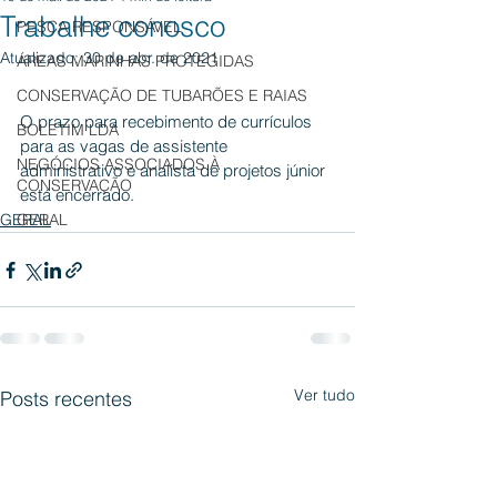
Trabalhe conosco
PESCA RESPONSÁVEL
Atualizado:
30 de abr. de 2021
ÁREAS MARINHAS PROTEGIDAS
CONSERVAÇÃO DE TUBARÕES E RAIAS
O prazo para recebimento de currículos 
BOLETIM LDA
para as vagas de assistente 
NEGÓCIOS ASSOCIADOS À
administrativo e analista de projetos júnior 
CONSERVAÇÃO
está encerrado.
GERAL
GERAL
Ver tudo
Posts recentes