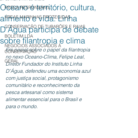
Oceano é território, cultura,
PESCA RESPONSÁVEL
alimento e vida: Linha
ÁREAS MARINHAS PROTEGIDAS
CONSERVAÇÃO DE TUBARÕES E RAIAS
D’Água participa de debate
BOLETIM LDA
sobre filantropia e clima
NEGÓCIOS ASSOCIADOS À
Em painel sobre o papel da filantropia 
CONSERVAÇÃO
no nexo Oceano-Clima, Felipe Leal, 
GERAL
Diretor Fundador do Instituto Linha 
D’Água, defendeu uma economia azul 
com justiça social, protagonismo 
comunitário e reconhecimento da 
pesca artesanal como sistema 
alimentar essencial para o Brasil e 
para o mundo.