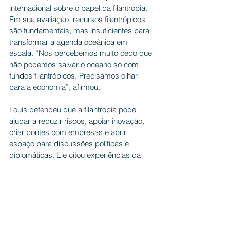
internacional sobre o papel da filantropia. 
Em sua avaliação, recursos filantrópicos 
são fundamentais, mas insuficientes para 
transformar a agenda oceânica em 
escala. “Nós percebemos muito cedo que 
não podemos salvar o oceano só com 
fundos filantrópicos. Precisamos olhar 
para a economia”, afirmou.
Louis defendeu que a filantropia pode 
ajudar a reduzir riscos, apoiar inovação, 
criar pontes com empresas e abrir 
espaço para discussões políticas e 
diplomáticas. Ele citou experiências da 
fundação com aceleração de tecnologias 
azuis, conexão entre startups e 
empresas, e iniciativas internacionais de 
diálogo sobre oceano, clima e governança.
Em sua fala, Louis também defendeu uma 