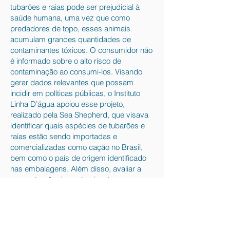
tubarões e raias pode ser prejudicial à
saúde humana, uma vez que como
predadores de topo, esses animais
acumulam grandes quantidades de
contaminantes tóxicos. O consumidor não
é informado sobre o alto risco de
contaminação ao consumi-los. Visando
gerar dados relevantes que possam
incidir em políticas públicas, o Instituto
Linha D’água apoiou esse projeto,
realizado pela Sea Shepherd, que visava
identificar quais espécies de tubarões e
raias estão sendo importadas e
comercializadas como cação no Brasil,
bem como o país de origem identificado
nas embalagens. Além disso, avaliar a
concentração de contaminantes na carne
de cação e o risco à saúde associado ao
consumo dessa carne.
Até o momento foram analisadas 240