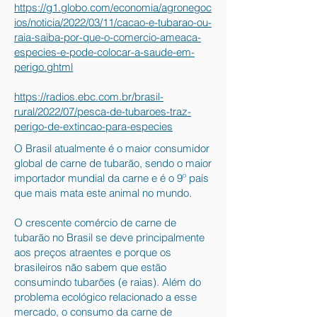
https://g1.globo.com/economia/agronegoc
ios/noticia/2022/03/11/cacao-e-tubarao-ou-
raia-saiba-por-que-o-comercio-ameaca-
especies-e-pode-colocar-a-saude-em-
perigo.ghtml
https://radios.ebc.com.br/brasil-
rural/2022/07/pesca-de-tubaroes-traz-
perigo-de-extincao-para-especies
O Brasil atualmente é o maior consumidor
global de carne de tubarão, sendo o maior
importador mundial da carne e é o 9º país
que mais mata este animal no mundo.
O crescente comércio de carne de
tubarão no Brasil se deve principalmente
aos preços atraentes e porque os
brasileiros não sabem que estão
consumindo tubarões (e raias). Além do
problema ecológico relacionado a esse
mercado, o consumo da carne de